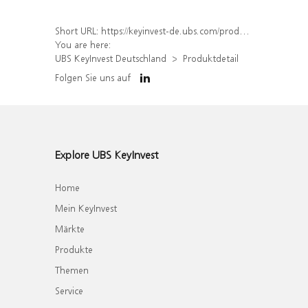
Short URL:
https://keyinvest-de.ubs.com/produkt/detail/index/isin/DE000WA4ZPK7
You are here:
UBS KeyInvest Deutschland
Produktdetail
Folgen Sie uns auf
Explore UBS KeyInvest
Home
Mein KeyInvest
Märkte
Produkte
Themen
Service