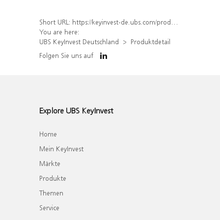
Short URL:
https://keyinvest-de.ubs.com/produkt/detail/index/isin/DE000WA4ZNB1
You are here:
UBS KeyInvest Deutschland
Produktdetail
Folgen Sie uns auf
Explore UBS KeyInvest
Home
Mein KeyInvest
Märkte
Produkte
Themen
Service