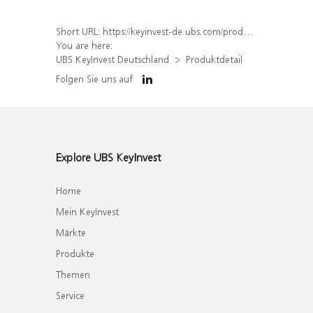
Short URL:
https://keyinvest-de.ubs.com/produkt/detail/index/isin/DE000WA4ZM18
You are here:
UBS KeyInvest Deutschland
Produktdetail
Folgen Sie uns auf
Explore UBS KeyInvest
Home
Mein KeyInvest
Märkte
Produkte
Themen
Service