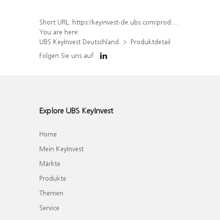
Short URL:
https://keyinvest-de.ubs.com/produkt/detail/index/isin/DE000WA4ZLS9
You are here:
UBS KeyInvest Deutschland
Produktdetail
Folgen Sie uns auf
Explore UBS KeyInvest
Home
Mein KeyInvest
Märkte
Produkte
Themen
Service