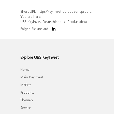
Short URL:
https://keyinvest-de.ubs.com/produkt/detail/index/isin/DE000WA4ZK77
You are here:
UBS KeyInvest Deutschland
Produktdetail
Folgen Sie uns auf
Explore UBS KeyInvest
Home
Mein KeyInvest
Märkte
Produkte
Themen
Service