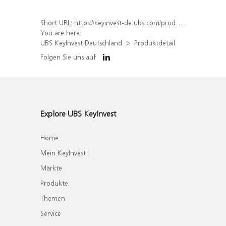
Short URL:
https://keyinvest-de.ubs.com/produkt/detail/index/isin/DE000WA4ZJ21
You are here:
UBS KeyInvest Deutschland
Produktdetail
Folgen Sie uns auf
Explore UBS KeyInvest
Home
Mein KeyInvest
Märkte
Produkte
Themen
Service