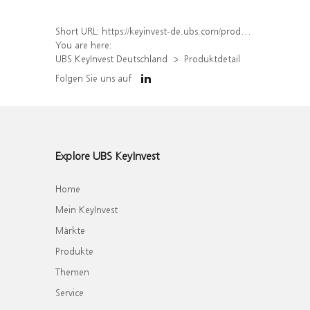
Short URL:
https://keyinvest-de.ubs.com/produkt/detail/index/isin/DE000WA4ZGB5
You are here:
UBS KeyInvest Deutschland
Produktdetail
Folgen Sie uns auf
Explore UBS KeyInvest
Home
Mein KeyInvest
Märkte
Produkte
Themen
Service