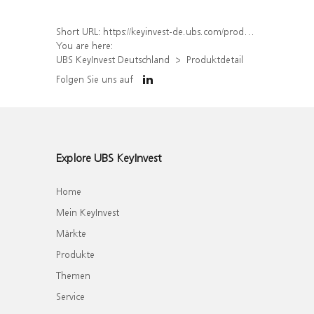
Short URL:
https://keyinvest-de.ubs.com/produkt/detail/index/isin/DE000WA4ZEQ8
You are here:
UBS KeyInvest Deutschland
Produktdetail
Folgen Sie uns auf
Explore UBS KeyInvest
Home
Mein KeyInvest
Märkte
Produkte
Themen
Service