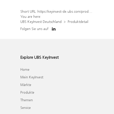
Short URL:
https://keyinvest-de.ubs.com/produkt/detail/index/isin/DE000WA4ZAU8
You are here:
UBS KeyInvest Deutschland
Produktdetail
Folgen Sie uns auf
Explore UBS KeyInvest
Home
Mein KeyInvest
Märkte
Produkte
Themen
Service