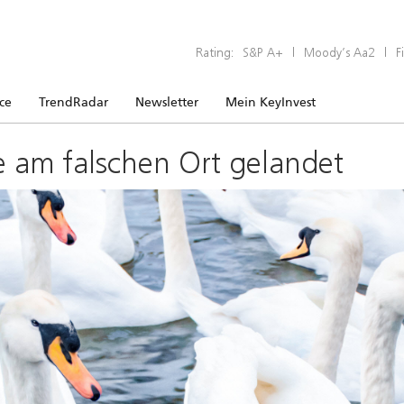
Rating:
S&P A+
|
Moody’s Aa2
|
F
ice
TrendRadar
Newsletter
Mein KeyInvest
e am falschen Ort gelandet