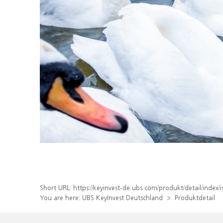
Short URL:
https://keyinvest-de.ubs.com/produkt/detail/inde
You are here:
UBS KeyInvest Deutschland
Produktdetail