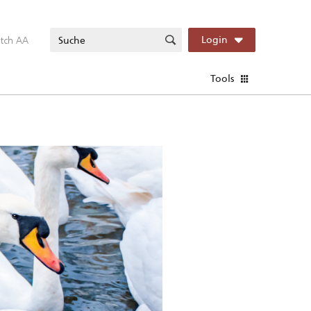
itch AA
Login
Tools