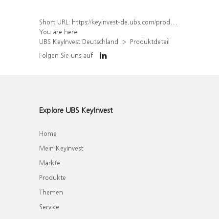
Short URL:
https://keyinvest-de.ubs.com/produkt/detail/index/isin/DE000WA4Z0W9
You are here:
UBS KeyInvest Deutschland
Produktdetail
Folgen Sie uns auf
Explore UBS KeyInvest
Home
Mein KeyInvest
Märkte
Produkte
Themen
Service