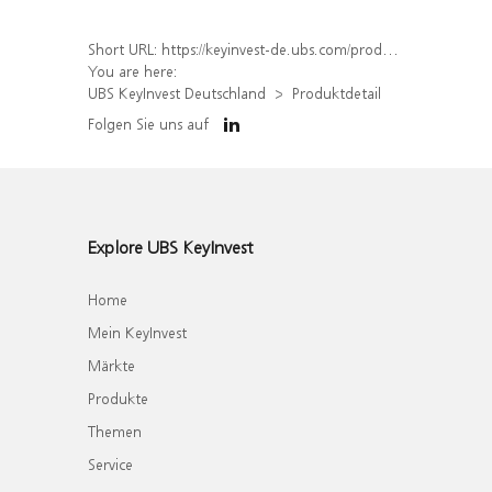
Short URL:
https://keyinvest-de.ubs.com/produkt/detail/index/isin/DE000WA4YRB5
You are here:
UBS KeyInvest Deutschland
Produktdetail
Folgen Sie uns auf
Explore UBS KeyInvest
Home
Mein KeyInvest
Märkte
Produkte
Themen
Service