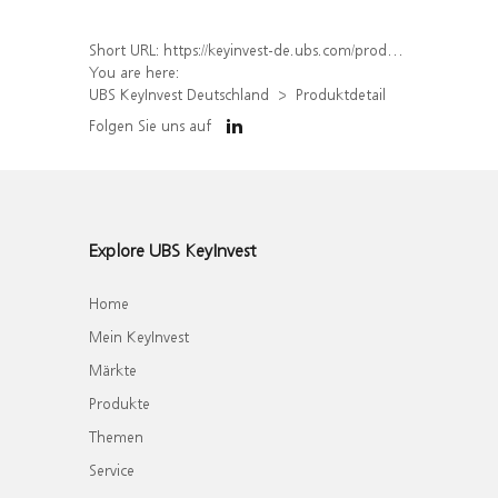
Short URL:
https://keyinvest-de.ubs.com/produkt/detail/index/isin/DE000WA4YB53
You are here:
UBS KeyInvest Deutschland
Produktdetail
Folgen Sie uns auf
Explore UBS KeyInvest
Home
Mein KeyInvest
Märkte
Produkte
Themen
Service