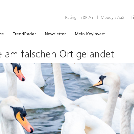
Rating:
S&P A+
|
Moody’s Aa2
|
F
ice
TrendRadar
Newsletter
Mein KeyInvest
e am falschen Ort gelandet