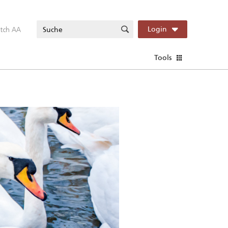
itch AA
Login
Tools