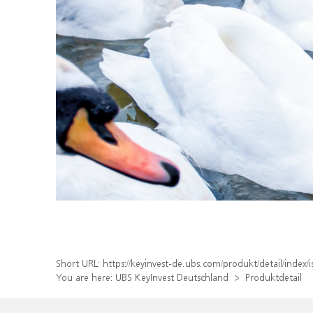
Short URL:
https://keyinvest-de.ubs.com/produkt/detail/inde
You are here:
UBS KeyInvest Deutschland
Produktdetail