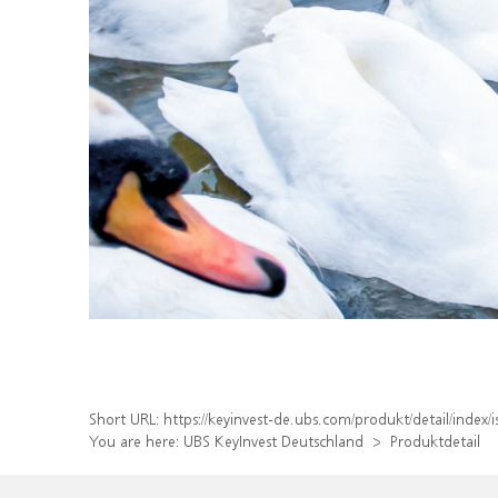
Short URL:
https://keyinvest-de.ubs.com/produkt/detail/inde
You are here:
UBS KeyInvest Deutschland
Produktdetail