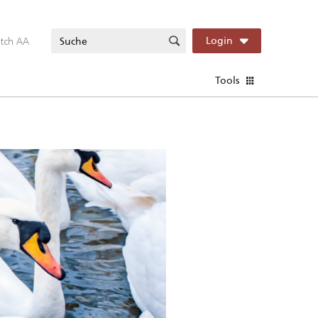
itch AA
Login
Tools