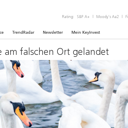
Rating:
S&P A+
|
Moody’s Aa2
|
F
ice
TrendRadar
Newsletter
Mein KeyInvest
e am falschen Ort gelandet