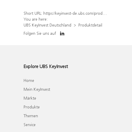
Short URL:
https://keyinvest-de.ubs.com/produkt/detail/index/isin/DE000WA4Y690
You are here:
UBS KeyInvest Deutschland
Produktdetail
Folgen Sie uns auf
Explore UBS KeyInvest
Home
Mein KeyInvest
Märkte
Produkte
Themen
Service