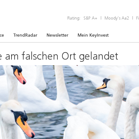
Rating:
S&P A+
|
Moody’s Aa2
|
F
ice
TrendRadar
Newsletter
Mein KeyInvest
e am falschen Ort gelandet