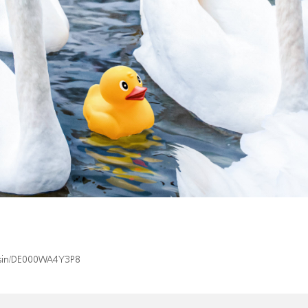
x/isin/DE000WA4Y3P8