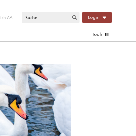
itch AA
Login
Tools