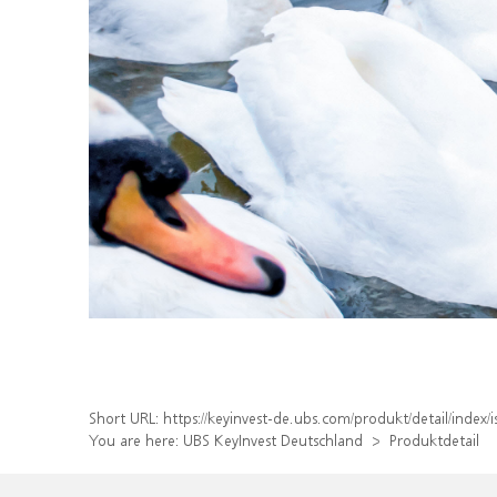
Short URL:
https://keyinvest-de.ubs.com/produkt/detail/inde
You are here:
UBS KeyInvest Deutschland
Produktdetail