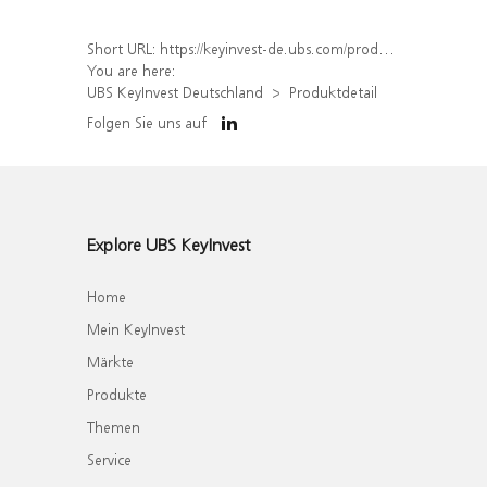
Short URL:
https://keyinvest-de.ubs.com/produkt/detail/index/isin/DE000WA4Y3D4
You are here:
UBS KeyInvest Deutschland
Produktdetail
Folgen Sie uns auf
Explore UBS KeyInvest
Home
Mein KeyInvest
Märkte
Produkte
Themen
Service