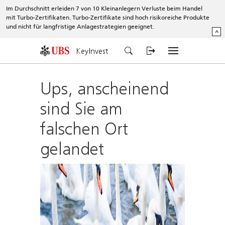
Im Durchschnitt erleiden 7 von 10 Kleinanlegern Verluste beim Handel
mit Turbo-Zertifikaten. Turbo-Zertifikate sind hoch risikoreiche Produkte
und nicht für langfristige Anlagestrategien geeignet.
^
KeyInvest
Ups, anscheinend
sind Sie am
falschen Ort
gelandet