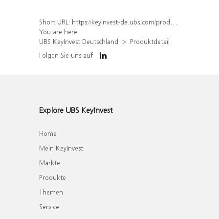
Short URL:
https://keyinvest-de.ubs.com/produkt/detail/index/isin/DE000WA4Y203
You are here:
UBS KeyInvest Deutschland
Produktdetail
Folgen Sie uns auf
Explore UBS KeyInvest
Home
Mein KeyInvest
Märkte
Produkte
Themen
Service