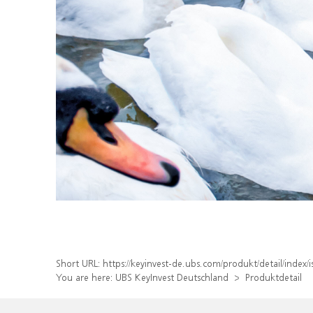
Short URL:
https://keyinvest-de.ubs.com/produkt/detail/inde
You are here:
UBS KeyInvest Deutschland
Produktdetail