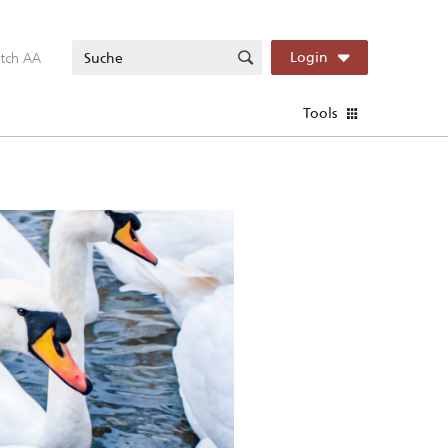
itch AA
Login
Tools