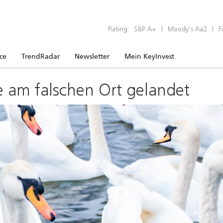
Rating:
S&P A+
|
Moody’s Aa2
|
F
ice
TrendRadar
Newsletter
Mein KeyInvest
e am falschen Ort gelandet