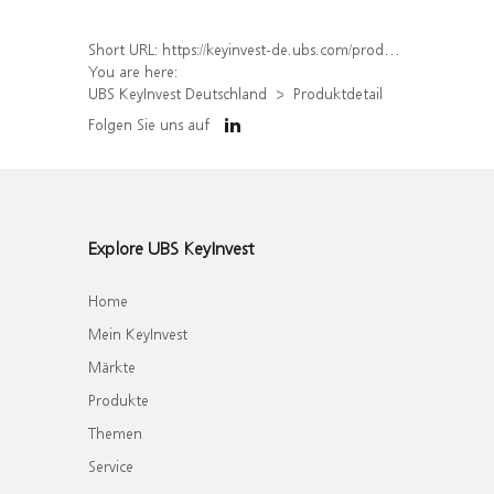
Short URL:
https://keyinvest-de.ubs.com/produkt/detail/index/isin/DE000WA4XSX9
You are here:
UBS KeyInvest Deutschland
Produktdetail
Folgen Sie uns auf
Explore UBS KeyInvest
Home
Mein KeyInvest
Märkte
Produkte
Themen
Service