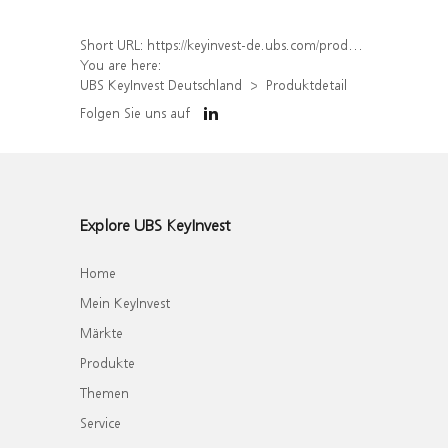
Short URL:
https://keyinvest-de.ubs.com/produkt/detail/index/isin/DE000WA4XRB7
You are here:
UBS KeyInvest Deutschland
Produktdetail
Folgen Sie uns auf
Explore UBS KeyInvest
Home
Mein KeyInvest
Märkte
Produkte
Themen
Service