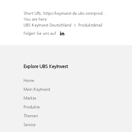
Short URL:
https://keyinvest-de.ubs.com/produkt/detail/index/isin/DE000WA4XR98
You are here:
UBS KeyInvest Deutschland
Produktdetail
Folgen Sie uns auf
Explore UBS KeyInvest
Home
Mein KeyInvest
Märkte
Produkte
Themen
Service