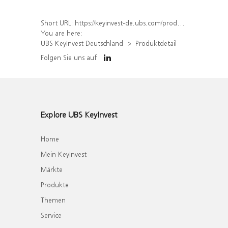
Short URL:
https://keyinvest-de.ubs.com/produkt/detail/index/isin/DE000WA4XNL5
You are here:
UBS KeyInvest Deutschland
Produktdetail
Folgen Sie uns auf
Explore UBS KeyInvest
Home
Mein KeyInvest
Märkte
Produkte
Themen
Service