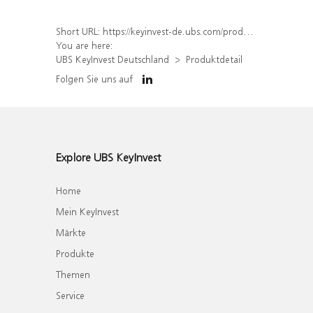
Short URL:
https://keyinvest-de.ubs.com/produkt/detail/index/isin/DE000WA4XGX4
You are here:
UBS KeyInvest Deutschland
Produktdetail
Folgen Sie uns auf
Explore UBS KeyInvest
Home
Mein KeyInvest
Märkte
Produkte
Themen
Service