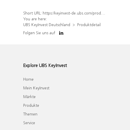
Short URL:
https://keyinvest-de.ubs.com/produkt/detail/index/isin/DE000WA4XDL6
You are here:
UBS KeyInvest Deutschland
Produktdetail
Folgen Sie uns auf
Explore UBS KeyInvest
Home
Mein KeyInvest
Märkte
Produkte
Themen
Service