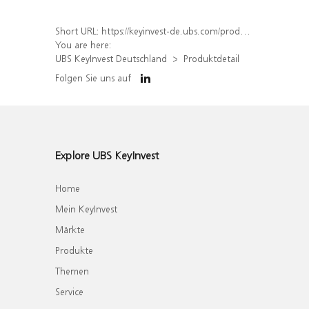
Short URL:
https://keyinvest-de.ubs.com/produkt/detail/index/isin/DE000WA4XC04
You are here:
UBS KeyInvest Deutschland
Produktdetail
Folgen Sie uns auf
Explore UBS KeyInvest
Home
Mein KeyInvest
Märkte
Produkte
Themen
Service