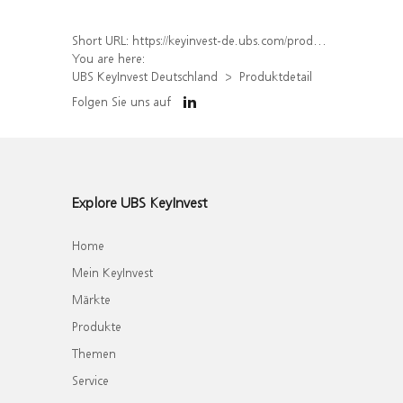
Short URL:
https://keyinvest-de.ubs.com/produkt/detail/index/isin/DE000WA4XAA5
You are here:
UBS KeyInvest Deutschland
Produktdetail
Folgen Sie uns auf
Explore UBS KeyInvest
Home
Mein KeyInvest
Märkte
Produkte
Themen
Service