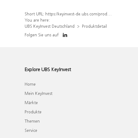
Short URL:
https://keyinvest-de.ubs.com/produkt/detail/index/isin/DE000WA4X5B4
You are here:
UBS KeyInvest Deutschland
Produktdetail
Folgen Sie uns auf
Explore UBS KeyInvest
Home
Mein KeyInvest
Märkte
Produkte
Themen
Service