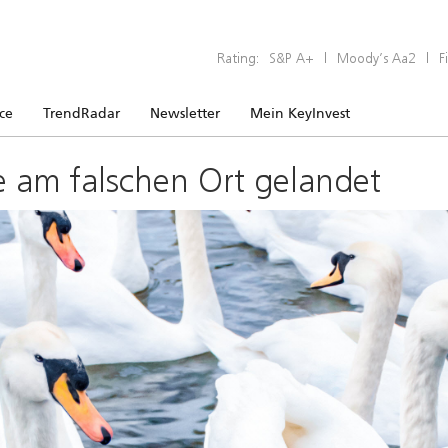
Rating:
S&P A+
|
Moody’s Aa2
|
F
ice
TrendRadar
Newsletter
Mein KeyInvest
e am falschen Ort gelandet