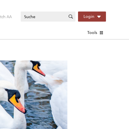
itch AA
Login
Tools