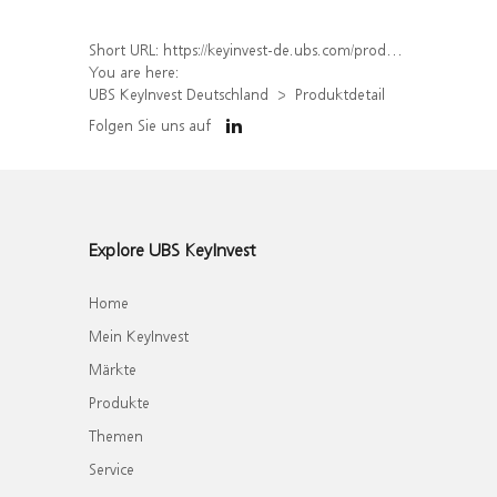
Short URL:
https://keyinvest-de.ubs.com/produkt/detail/index/isin/DE000WA4WTE9
You are here:
UBS KeyInvest Deutschland
Produktdetail
Folgen Sie uns auf
Explore UBS KeyInvest
Home
Mein KeyInvest
Märkte
Produkte
Themen
Service