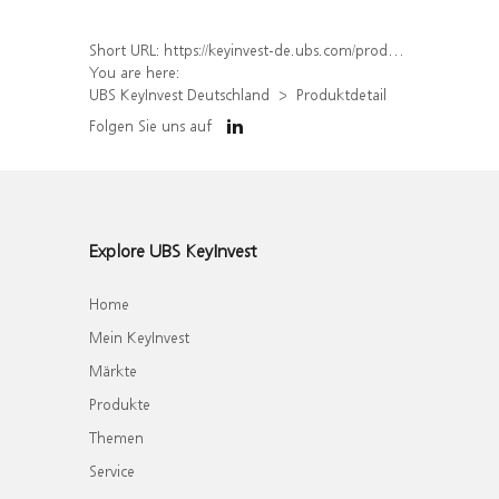
Short URL:
https://keyinvest-de.ubs.com/produkt/detail/index/isin/DE000WA4WTD1
You are here:
UBS KeyInvest Deutschland
Produktdetail
Folgen Sie uns auf
Explore UBS KeyInvest
Home
Mein KeyInvest
Märkte
Produkte
Themen
Service