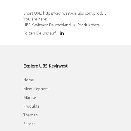
Short URL:
https://keyinvest-de.ubs.com/produkt/detail/index/isin/DE000WA4WC47
You are here:
UBS KeyInvest Deutschland
Produktdetail
Folgen Sie uns auf
Explore UBS KeyInvest
Home
Mein KeyInvest
Märkte
Produkte
Themen
Service