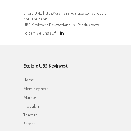
Short URL:
https://keyinvest-de.ubs.com/produkt/detail/index/isin/DE000WA4W0M3
You are here:
UBS KeyInvest Deutschland
Produktdetail
Folgen Sie uns auf
Explore UBS KeyInvest
Home
Mein KeyInvest
Märkte
Produkte
Themen
Service