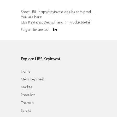
Short URL:
https://keyinvest-de.ubs.com/produkt/detail/index/isin/DE000WA4VSN4
You are here:
UBS KeyInvest Deutschland
Produktdetail
Folgen Sie uns auf
Explore UBS KeyInvest
Home
Mein KeyInvest
Märkte
Produkte
Themen
Service