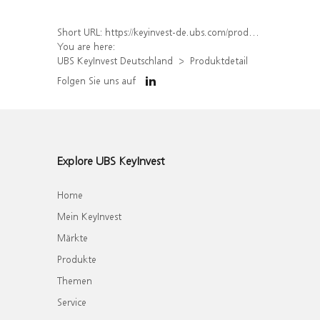
Short URL:
https://keyinvest-de.ubs.com/produkt/detail/index/isin/DE000WA4VQ67
You are here:
UBS KeyInvest Deutschland
Produktdetail
Folgen Sie uns auf
Explore UBS KeyInvest
Home
Mein KeyInvest
Märkte
Produkte
Themen
Service