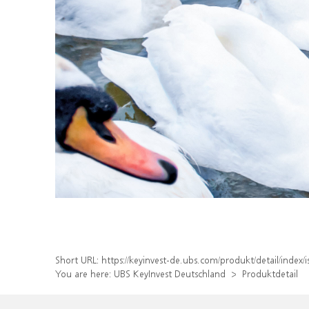
Short URL:
https://keyinvest-de.ubs.com/produkt/detail/inde
You are here:
UBS KeyInvest Deutschland
Produktdetail