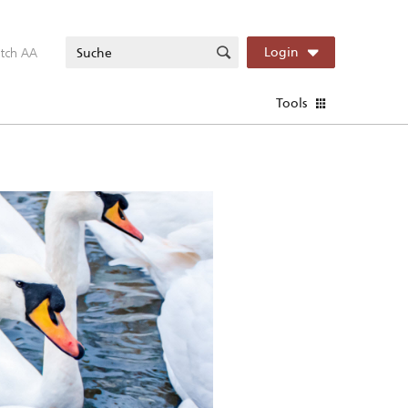
itch AA
Login
Tools