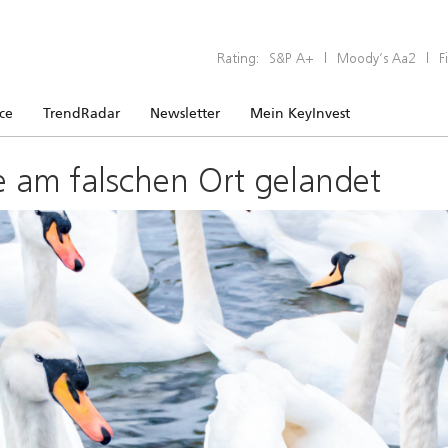
Rating:
S&P A+
|
Moody’s Aa2
|
F
ice
TrendRadar
Newsletter
Mein KeyInvest
e am falschen Ort gelandet