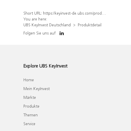
Short URL:
https://keyinvest-de.ubs.com/produkt/detail/index/isin/DE000WA4VN37
You are here:
UBS KeyInvest Deutschland
Produktdetail
Folgen Sie uns auf
Explore UBS KeyInvest
Home
Mein KeyInvest
Märkte
Produkte
Themen
Service