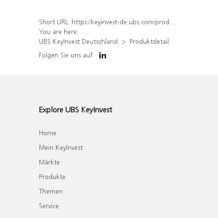
Short URL:
https://keyinvest-de.ubs.com/produkt/detail/index/isin/DE000WA4VL39
You are here:
UBS KeyInvest Deutschland
Produktdetail
Folgen Sie uns auf
Explore UBS KeyInvest
Home
Mein KeyInvest
Märkte
Produkte
Themen
Service