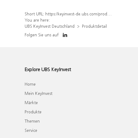
Short URL:
https://keyinvest-de.ubs.com/produkt/detail/index/isin/DE000WA4VEK0
You are here:
UBS KeyInvest Deutschland
Produktdetail
Folgen Sie uns auf
Explore UBS KeyInvest
Home
Mein KeyInvest
Märkte
Produkte
Themen
Service