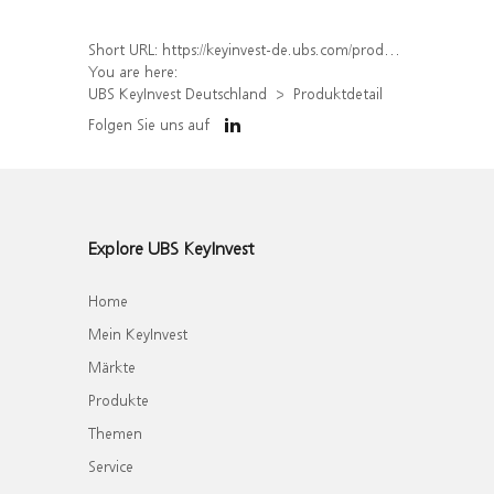
Short URL:
https://keyinvest-de.ubs.com/produkt/detail/index/isin/DE000WA4VD21
You are here:
UBS KeyInvest Deutschland
Produktdetail
Folgen Sie uns auf
Explore UBS KeyInvest
Home
Mein KeyInvest
Märkte
Produkte
Themen
Service