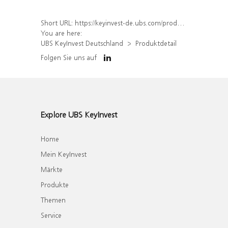
Short URL:
https://keyinvest-de.ubs.com/produkt/detail/index/isin/DE000WA4VCY5
You are here:
UBS KeyInvest Deutschland
Produktdetail
Folgen Sie uns auf
Explore UBS KeyInvest
Home
Mein KeyInvest
Märkte
Produkte
Themen
Service