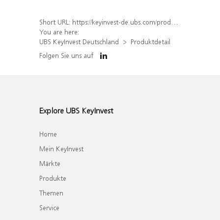
Short URL:
https://keyinvest-de.ubs.com/produkt/detail/index/isin/DE000WA4VAU7
You are here:
UBS KeyInvest Deutschland
Produktdetail
Folgen Sie uns auf
Explore UBS KeyInvest
Home
Mein KeyInvest
Märkte
Produkte
Themen
Service