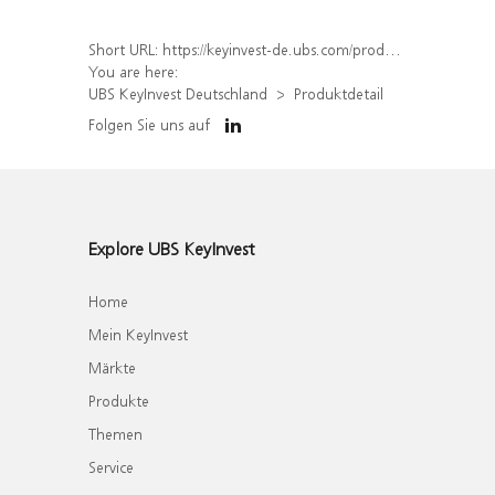
Short URL:
https://keyinvest-de.ubs.com/produkt/detail/index/isin/DE000WA4V472
You are here:
UBS KeyInvest Deutschland
Produktdetail
Folgen Sie uns auf
Explore UBS KeyInvest
Home
Mein KeyInvest
Märkte
Produkte
Themen
Service