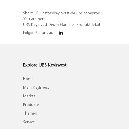
Short URL:
https://keyinvest-de.ubs.com/produkt/detail/index/isin/DE000WA4USP1
You are here:
UBS KeyInvest Deutschland
Produktdetail
Folgen Sie uns auf
Explore UBS KeyInvest
Home
Mein KeyInvest
Märkte
Produkte
Themen
Service