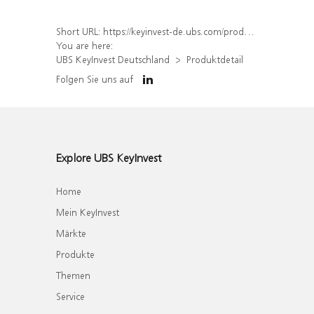
Short URL:
https://keyinvest-de.ubs.com/produkt/detail/index/isin/DE000WA4UNT4
You are here:
UBS KeyInvest Deutschland
Produktdetail
Folgen Sie uns auf
Explore UBS KeyInvest
Home
Mein KeyInvest
Märkte
Produkte
Themen
Service