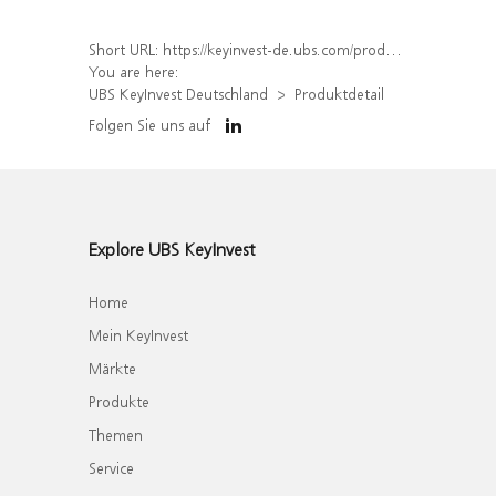
Short URL:
https://keyinvest-de.ubs.com/produkt/detail/index/isin/DE000WA4UMW0
You are here:
UBS KeyInvest Deutschland
Produktdetail
Folgen Sie uns auf
Explore UBS KeyInvest
Home
Mein KeyInvest
Märkte
Produkte
Themen
Service