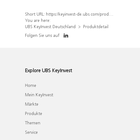
Short URL:
https://keyinvest-de.ubs.com/produkt/detail/index/isin/DE000WA4TVA9
You are here:
UBS KeyInvest Deutschland
Produktdetail
Folgen Sie uns auf
Explore UBS KeyInvest
Home
Mein KeyInvest
Märkte
Produkte
Themen
Service