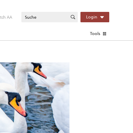
itch AA
Login
Tools