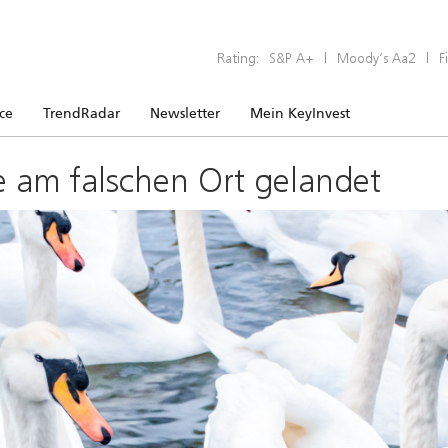
Rating:
S&P A+
|
Moody’s Aa2
|
F
ice
TrendRadar
Newsletter
Mein KeyInvest
e am falschen Ort gelandet