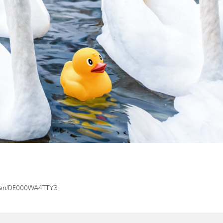
x/isin/DE000WA4TTY3