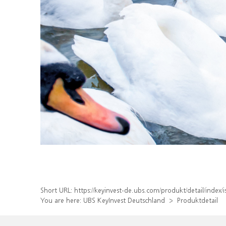
Short URL:
https://keyinvest-de.ubs.com/produkt/detail/inde
You are here:
UBS KeyInvest Deutschland
Produktdetail