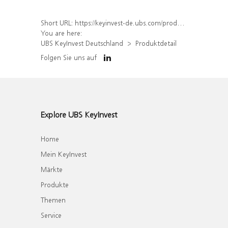
Short URL:
https://keyinvest-de.ubs.com/produkt/detail/index/isin/DE000WA4TTW7
You are here:
UBS KeyInvest Deutschland
Produktdetail
Folgen Sie uns auf
Explore UBS KeyInvest
Home
Mein KeyInvest
Märkte
Produkte
Themen
Service